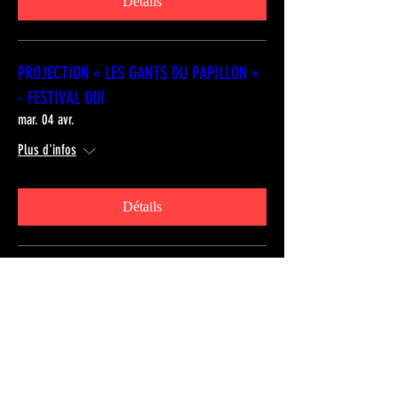
Détails
PROJECTION « LES GANTS DU PAPILLON »
- FESTIVAL OUI
mar. 04 avr.
Plus d'infos
Détails
PROJECTION « LES GANTS DU PAPILLON »
- FESTIVAL PREMIER
mer. 08 mars
Plus d'infos